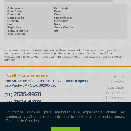
Aclimação
Bela Vista
Bom Retiro
Brás
Cambuci
Centro
Consolação
Higienópolis
Glicério
Liberdade
Luz
Pari
República
Santa Cecília
Santa Efigênia
Sé
Vila Buarque
O conteúdo do texto desta página é de direito reservado. Sua reprodução, parcial ou
total, mesmo citando nossos links, é proibida sem a autorização do autor. Crime de
violação de direito autoral – artigo 184 do Código Penal –
Lei 9610/98 - Lei de direitos
autorais
.
Pozelli - Engrenagens
Home
Rua Arraial de São Bartolomeu, 872 - Bairro Itaquera
História
São Paulo-SP - CEP: 08290-190
Qualidade
Maquinário
2535-9970
(11)
Tecnologia
2524-6798
(11)
Informações
pozelli@pozelli.ind.br
Contato
Mapa
do site