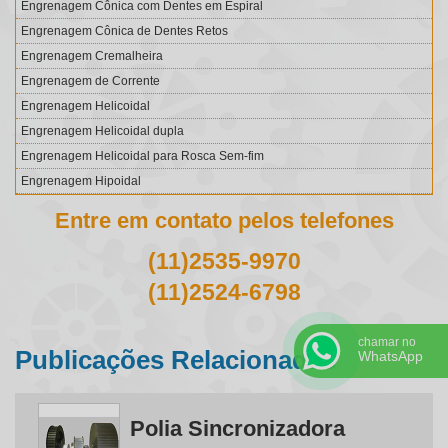
Engrenagem Cônica com Dentes em Espiral
Engrenagem Cônica de Dentes Retos
Engrenagem Cremalheira
Engrenagem de Corrente
Engrenagem Helicoidal
Engrenagem Helicoidal dupla
Engrenagem Helicoidal para Rosca Sem-fim
Engrenagem Hipoidal
Engrenagem Interna
Entre em contato pelos telefones
Engrenagem para Corrente Silenciosa
(11)2535-9970
Engrenagem para Redutor
Engrenagem Planetária
(11)2524-6798
Engrenagem Rosca sem Fim
Engrenagem sem Fim
chamar no
Publicações Relacionadas
Engrenagens Cilíndricas com Dentes em V
WhatsApp
Engrenagens Cilíndricas de Dentes Helicoidais
Engrenagens Cônicas de Dentes Helicoidais
Polia Sincronizadora
Engrenagens de Dentes Retos